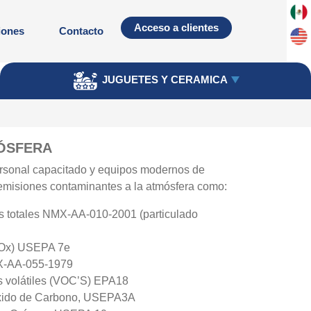
Acceso a clientes
iones
Contacto
JUGUETES Y CERAMICA
MÓSFERA
rsonal capacitado y equipos modernos de
 emisiones contaminantes a la atmósfera como:
s totales NMX-AA-010-2001 (particulado
NOx) USEPA 7e
MX-AA-055-1979
 volátiles (VOC’S) EPA18
óxido de Carbono, USEPA3A